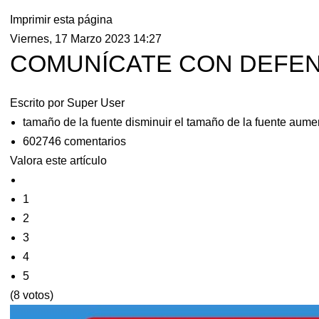
Imprimir esta página
Viernes, 17 Marzo 2023 14:27
COMUNÍCATE CON DEFEN
Escrito por
Super User
tamaño de la fuente
disminuir el tamaño de la fuente
aumen
602746
comentarios
Valora este artículo
1
2
3
4
5
(8 votos)