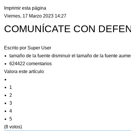
Imprimir esta página
Viernes, 17 Marzo 2023 14:27
COMUNÍCATE CON DEFEN
Escrito por
Super User
tamaño de la fuente
disminuir el tamaño de la fuente
aumen
624422
comentarios
Valora este artículo
1
2
3
4
5
(8 votos)