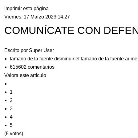
Imprimir esta página
Viernes, 17 Marzo 2023 14:27
COMUNÍCATE CON DEFEN
Escrito por
Super User
tamaño de la fuente
disminuir el tamaño de la fuente
aumen
615602
comentarios
Valora este artículo
1
2
3
4
5
(8 votos)