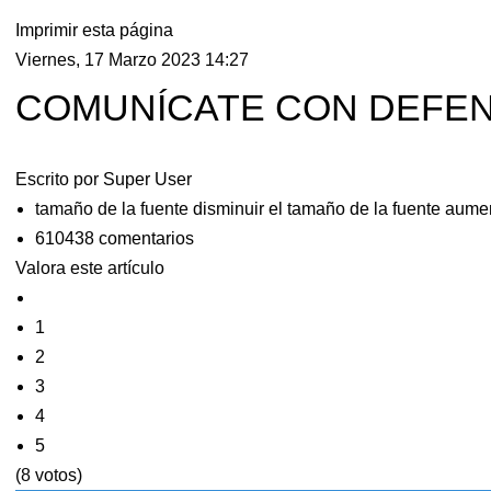
Imprimir esta página
Viernes, 17 Marzo 2023 14:27
COMUNÍCATE CON DEFEN
Escrito por
Super User
tamaño de la fuente
disminuir el tamaño de la fuente
aumen
610438
comentarios
Valora este artículo
1
2
3
4
5
(8 votos)