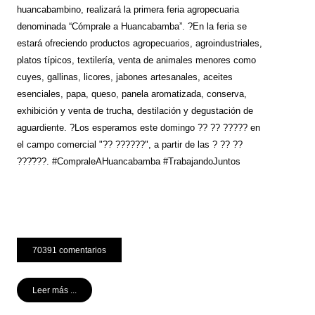
huancabambino, realizará la primera feria agropecuaria
denominada “Cómprale a Huancabamba”. ?En la feria se
estará ofreciendo productos agropecuarios, agroindustriales,
platos típicos, textilería, venta de animales menores como
cuyes, gallinas, licores, jabones artesanales, aceites
esenciales, papa, queso, panela aromatizada, conserva,
exhibición y venta de trucha, destilación y degustación de
aguardiente. ?Los esperamos este domingo ?? ?? ????? en
el campo comercial "?? ??????", a partir de las ? ?? ??
???̃???. #CompraleAHuancabamba #TrabajandoJuntos
70391 comentarios
Leer más ...