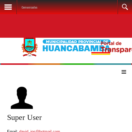
Comunicados
≡
Super User
Email:
david_ips@hotmail.com